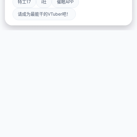
特工17
i社
催眠APP
请成为最能干的VTuber吧！
🔬 game介绍
游戏特色