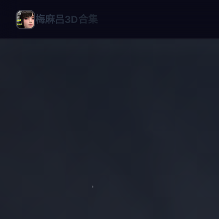
梅麻吕3D合集