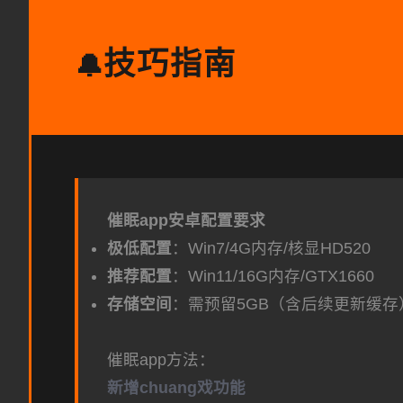
技巧指南
🔔
催眠app安卓配置要求
​极低配置​
​：Win7/4G内存/核显HD520
​推荐配置​
​：Win11/16G内存/GTX1660
​存储空间​
​：需预留5GB（含后续更新缓存
催眠app方法：
新增chuang戏功能