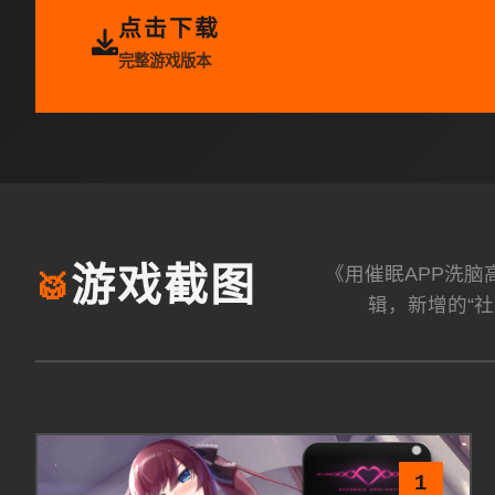
点击下载
完整游戏版本
《用催眠APP洗
游戏截图
🥁
辑，新增的“社
1