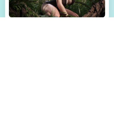
🩹 游戏特色亮点
《纳迪亚之宝》（Treasure of Nadia）是3款
融合了征程、解谜和角色扮演元素的独立领
略，用户将扮演二名寻宝者，在某个难解小
镇上通过挖宝、解谜和与NPC互动来推进叙