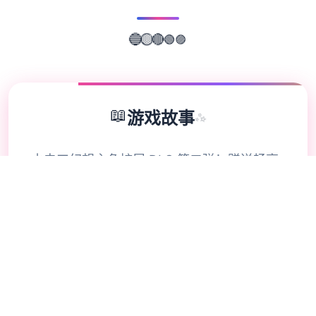
🟣
🟢
🔴
🔵
🟡
📖
游戏故事
✨
水电工幻想主角扩展 DLC 第二弹！赠送畅享
所有新构成！终于——它来啦！ 感谢大家如
此耐心的等待。今天，我们终于要发布《水电
工幻想》的第二款 DLC 啦 相信不少量朋友早
就猜出剪影中的主角是谁了吧？ 答案就是……
公会接待员与商店老板娘 8位新主角的解锁条
件： 腐化所有女性主角。 将双生龙姐妹带回