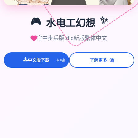
🎮
✨
🎮
水电工幻想
官中步兵版,dlc新版繁体中文
🤔
中文版下载
了解更多
💫
✨
⭐