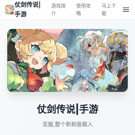
仗剑传说|
游戏简
使用攻
马上下
介
略
载
手游
仗剑传说|手游
亚服,整个新新版载入