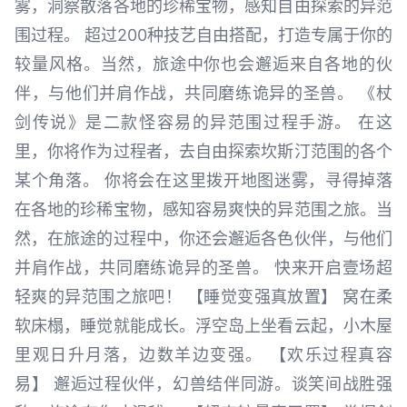
雾，洞察散落各地的珍稀宝物，感知自由探索的异范
围过程。 超过200种技艺自由搭配，打造专属于你的
较量风格。当然，旅途中你也会邂逅来自各地的伙
伴，与他们并肩作战，共同磨练诡异的圣兽。 《杖
剑传说》是二款怪容易的异范围过程手游。 在这
里，你将作为过程者，去自由探索坎斯汀范围的各个
某个角落。 你将会在这里拨开地图迷雾，寻得掉落
在各地的珍稀宝物，感知容易爽快的异范围之旅。当
然，在旅途的过程中，你还会邂逅各色伙伴，与他们
并肩作战，共同磨练诡异的圣兽。 快来开启壹场超
轻爽的异范围之旅吧！ 【睡觉变强真放置】 窝在柔
软床榻，睡觉就能成长。浮空岛上坐看云起，小木屋
里观日升月落，边数羊边变强。 【欢乐过程真容
易】 邂逅过程伙伴，幻兽结伴同游。谈笑间战胜强