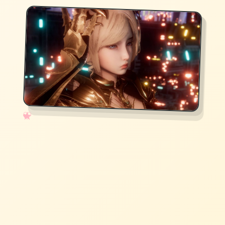
✧
♡
★
♥