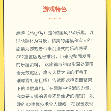
游戏特色
~~~~~
蜉蝣（MayFly）是4款国风SLG乐趣，以
异能题材为背景，精美的建模和宏大的
剧情为游戏者带来沉浸式的乐趣感受。
EP2重置版现已推出，带来完整面发展
的乐趣资料。 这座都市的暗影深处藏匿
着无数谜团。摩天大楼之间的街巷里，
璀璨霓虹与巨幅广告试图遮掩表面繁荣
下的深层真相。"在黑暗中觉醒的力量，
究竟是天赐的恩典还是命运的枷锁？ 乐
趣的3D建模技术令人惊叹，在视觉表现