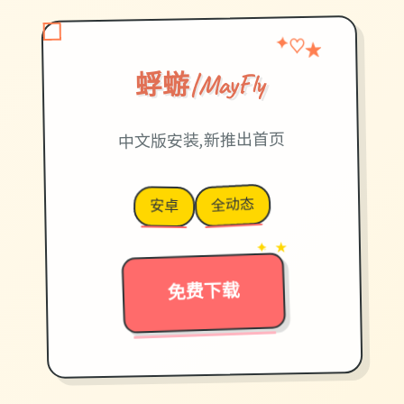
★
✦
♡
蜉蝣|MayFly
中文版安装,新推出首页
全动态
安卓
→
✦ ★
免费下载