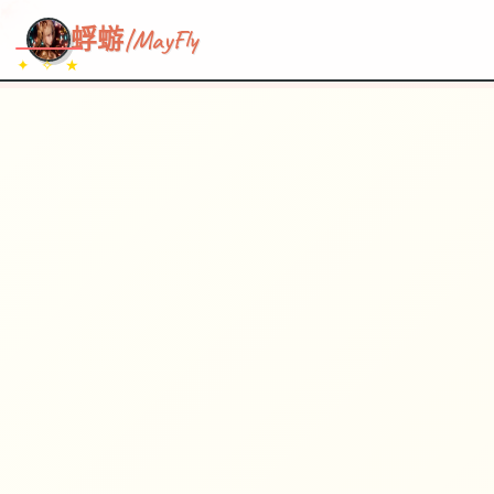
~~~
★
♡
✦
✧
♥
~
→
↗
蜉蝣|MayFly
✦ ✧ ★