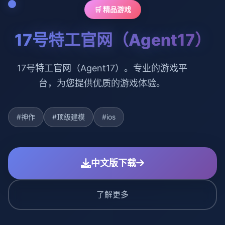
🛒 精品游戏
17号特工官网（Agent17）
17号特工官网（Agent17）。专业的游戏平
台，为您提供优质的游戏体验。
#神作
#顶级建模
#ios
中文版下载
了解更多