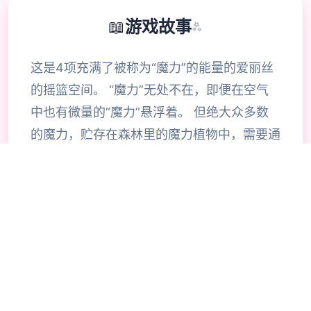
📖
游戏故事
✨
这是4项充满了被称为“魔力”的能量的爱丽丝
的摇篮空间。 “魔力”无处不在，即便在空气
中也有微量的“魔力”悬浮着。 但绝大众多数
的魔力，贮存在森林里的魔力植物中，需要通
过收集这些植物以获取。 这个空间上，有4类
生物体内所有的生物质能都倚仗于魔力的代
谢，这种通过摄取魔力来维持生命的生物，被
称为“魔族”。 同样居住在这个空间上的“精
灵”，也能利用魔力进行代谢。 魔族体内所积
蓄的魔力纯度低且不稳定，因为体内长时间无
法积蓄魔力的缘故，魔族具有暴食的习性。而