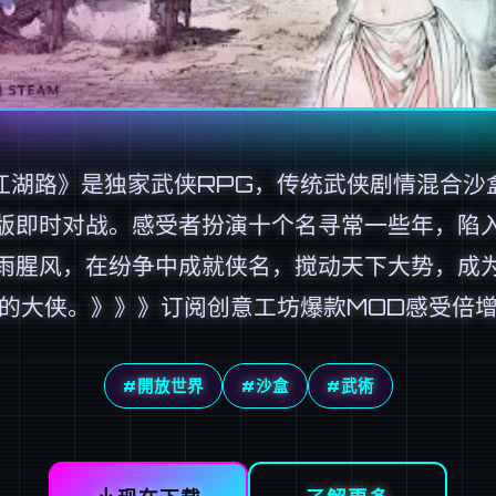
江湖路》是独家武侠RPG，传统武侠剧情混合沙
版即时对战。感受者扮演十个名寻常一些年，陷
雨腥风，在纷争中成就侠名，搅动天下大势，成
的大侠。》》》订阅创意工坊爆款MOD感受倍
#開放世界
#沙盒
#武術