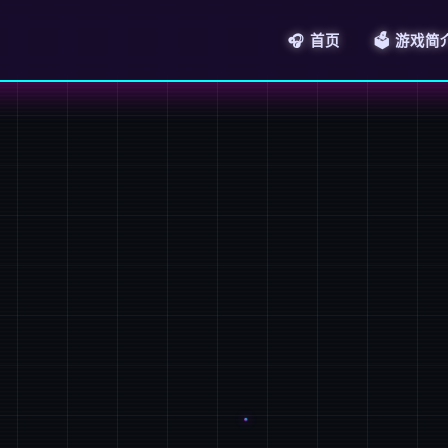
🎧 首页
🗳️ 游戏简