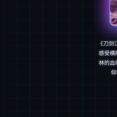
《刀剑
感受横
林的血
仰