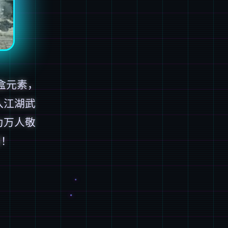
盒元素，
入江湖武
为万人敬
增！