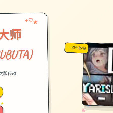
✦
★
♡
大师
→
↗
点击体验
超棒！
UBUTA)
文版传输
 ★
✧
♡
★
♥