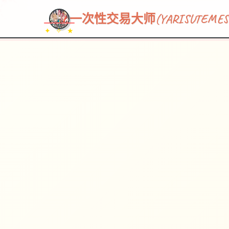
~~~
★
♡
✦
✧
♥
~
→
↗
一次性交易大师(YARISUTEMESU
✦ ✧ ★