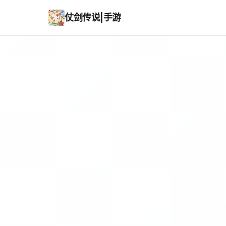
仗剑传说|手游