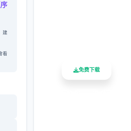
【序
下载
完整版游戏，免费体验
，建
2.3M+
4.9/5
900K+
总下载量
用户评分
活跃用户
會看
免费下载
代罪
安全下载
高速安装
完全免费
客服支持
議不
以用