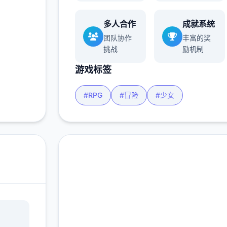
玩家
多人合作
成就系统
团队协作
丰富的奖
挑战
励机制
多
游戏标签
#RPG
#冒险
#少女
快速下载 爱丽丝的摇
篮|Alice in Cradle官网