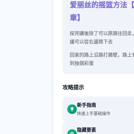
爱丽丝的摇篮方法
章】
採完礦後除了可以原路往回走
議可以從右邊跳下去
回家的路上沿路打牆壁，路上
到独個彩蛋
其中有独個房間可以拿道具【
貓咪】
攻略提示
新手指南
沿路除了教學關打史萊姆外建
快速上手基础操作
要再做其他戰鬥
隐藏要素
畢竟沒有迴避跟護盾的招式可