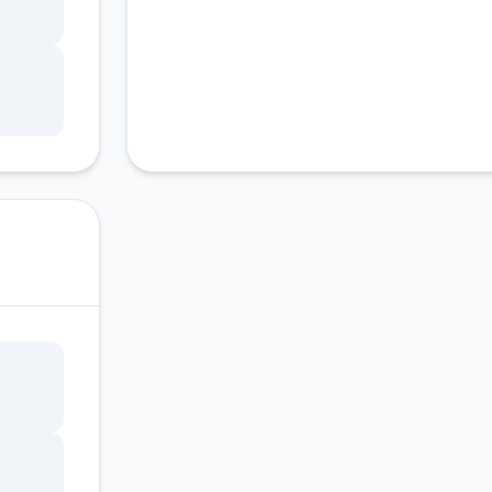
的教
是物
也都