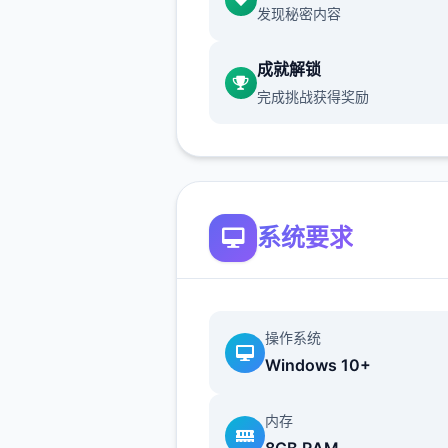
发现秘密内容
所以還是先直接回家跑完劇情
學拿招式
成就解锁
完成挑战获得奖励
跟NPC的對話建議都要看完
系统要求
沿路上可以閱讀的要素，甚至
品的說明
操作系统
Windows 10+
甚至是想到處亂跑地圖探索，
有RPG遊戲的樂趣在
内存