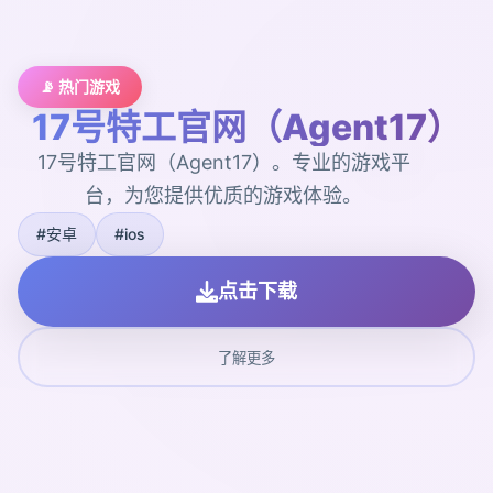
📡 热门游戏
17号特工官网（Agent17）
17号特工官网（Agent17）。专业的游戏平
台，为您提供优质的游戏体验。
#安卓
#ios
点击下载
了解更多