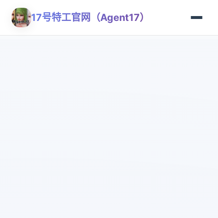
17号特工官网（Agent17）