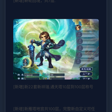
[新增]新轮回境，共7层.
[新増]新22套新祥瑞.通天塔10层到100层称号
[新增]新雁塔地宫共100层，完整新自定义可任