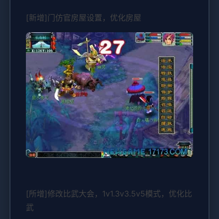
[新增]门仿官房屋设置，优化房屋
[所增]修改比武大会，1v1.3v3.5v5模式，优化比
武