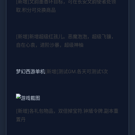
[新增]文韵墨香环目标，可在长安文韵使者处领
取.积分可兑换商品
[新增]新增超级红孩儿。恶魔泡泡，超级飞镰，
自在心袁，进阶沙暴，超级神柚
梦幻西游单机
[新增[测试GM.各天可测试1次
[新增]各礼包物品，双倍掉宝符.钟馗令牌.副本重
置丹