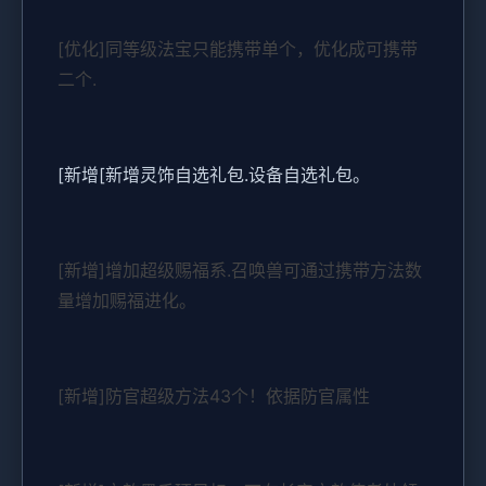
[优化]同等级法宝只能携带单个，优化成可携带
二个.
[新增[新增灵饰自选礼包.设备自选礼包。
[新增]增加超级赐福系.召唤兽可通过携带方法数
量增加赐福进化。
[新增]防官超级方法43个！依据防官属性