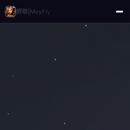
蜉蝣|MayFly