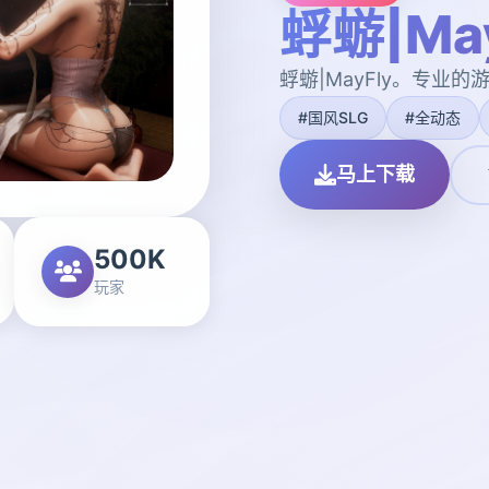
蜉蝣|May
蜉蝣|MayFly。专
#国风SLG
#全动态
马上下载
500K
玩家