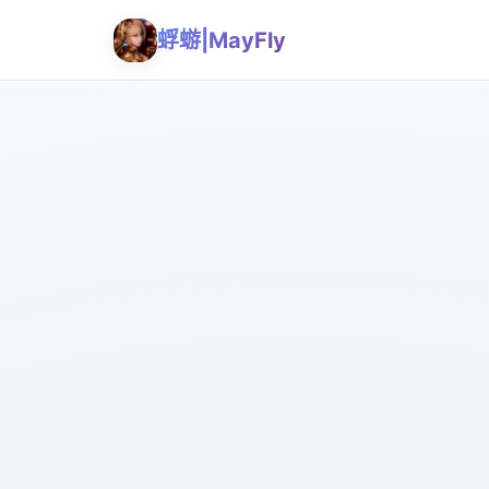
蜉蝣|MayFly